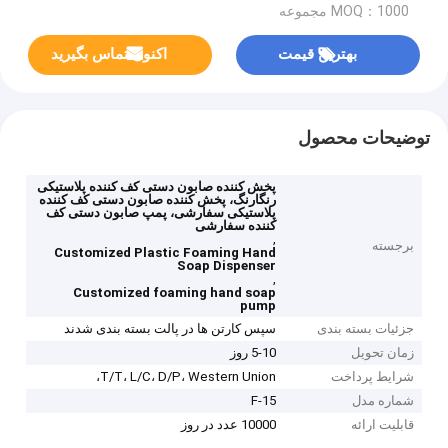
MOQ：1000 مجموعه
بهترین قیمت
اکنون تماس بگیرید
توضیحات محصول
پخش کننده صابون دستی کف کننده پلاستیکی
رنگارنگ، پخش کننده صابون دستی کف کننده
پلاستیکی سفارشی، پمپ صابون دستی کف
کننده سفارشی
,
برجسته
Customized Plastic Foaming Hand
Soap Dispenser
,
Customized foaming hand soap
pump
جزئیات بسته بندی
سپس کارتن ها در پالت بسته بندی شدند
زمان تحویل
5-10 روز
شرایط پرداخت
T/T، L/C، D/P، Western Union،
شماره مدل
F-15
قابلیت ارائه
10000 عدد در روز