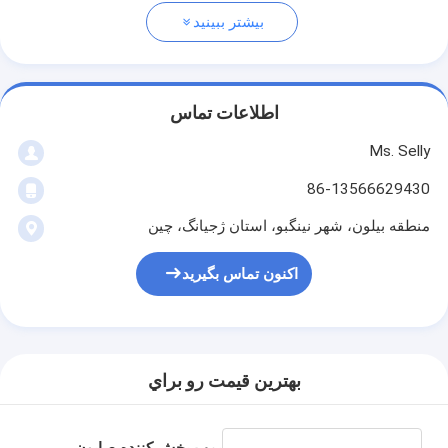
بیشتر ببینید
اطلاعات تماس
Ms. Selly
86-13566629430
منطقه بیلون، شهر نینگبو، استان ژجیانگ، چین
اکنون تماس بگیرید
بهترين قيمت رو براي
پمپ پخش کننده صابون