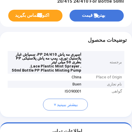
20/415 24/410 For Bottle 50ml
بهترین قیمت
اکنون تماس بگیرید
توضیحات محصول
اسپری مه پاش 24/410 PP، سمپاش غبار
پلاستیک توری، پمپ مه پاش پلاستیکی PP
برجسته
بطری 50 میلی لیتر
,
,
Lace Plastic Mist Sprayer
50ml Bottle PP Plastic Misting Pump
China
Place of Origin
نام تجاری
Buen
گواهی
ISO90001
بیشتر ببینید
اطلاعات تماس