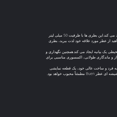
Buen یک برند دارای گواهی ISO90001 از چین است.بطری های عطر با کیفیت بالا، صاف، مربعی شکل و شیشه ای پنج پر تولید می کند.این بطری ها با ظرفیت 50 میلی لیتر
ید از عطر مورد علاقه خود لذت ببرید، بطری
طی یک بیانیه ایجاد می کند.همچنین نگهداری و
یده آل برای سفر تبدیل می کند.بطری شیشه ای عطر Buen با طراحی چشم نواز و ماندگاری طولانی، اکسسوری مناسبی برای
منحصر به فرد و ساخت عالی خود، یک قطعه نمایشی
محبوب خواهد بود.