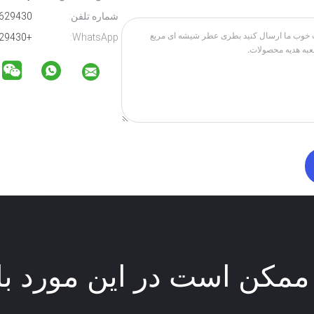
شماره تلفن:
86-13566629430
+8613566629430
WhatsApp:
ممکن است در این مورد با