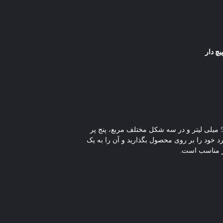
چ دار
این شیشه عطر کلاسیک و مربعی رنگی از تجمل و زیبایی را به مجموعه شما می بخشد.این بطری شیشه ای عطر با ظرفیت 50 میلی لیتر و در سه شکل مختلف مربع، پنج پر
ود را بر روی محصول بگذارید و آن را به یک
طر مناسب است.