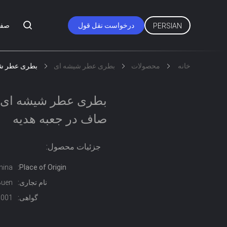
درخواست نقل قول
صفح
PERSIAN
خانه
محصولات
بطری عطر شیشه ای
بطری عطر شی
بطری عطر شیشه ای 
صاف در جعبه هدیه
جزئیات محصول:
hina
Place of Origin:
نام تجاری:
Buen
گواهی:
0001