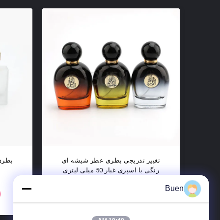
عی،
بطری اسپری عطر شیشه ای با
بطری‌
خالی 100 میلی
پوشش شنی دولایه سرنیزه 50 میلی
شیشه
لیتری
Buen
اکنون تماس بگیرید