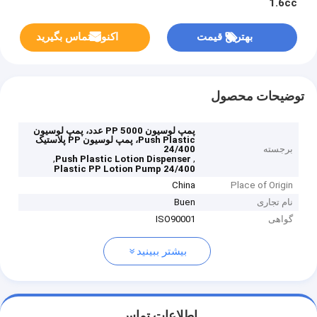
1.6cc
بهترین قیمت
اکنون تماس بگیرید
توضیحات محصول
پمپ لوسیون PP 5000 عدد، پمپ لوسیون
Push Plastic، پمپ لوسیون PP پلاستیک
برجسته
24/400
,
,
Push Plastic Lotion Dispenser
24/400 Plastic PP Lotion Pump
China
Place of Origin
نام تجاری
Buen
گواهی
ISO90001
بیشتر ببینید
اطلاعات تماس