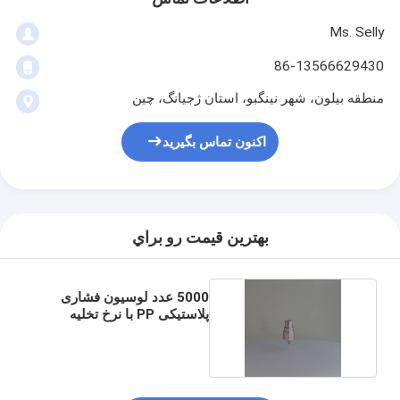
Ms. Selly
86-13566629430
منطقه بیلون، شهر نینگبو، استان ژجیانگ، چین
اکنون تماس بگیرید
بهترين قيمت رو براي
5000 عدد لوسیون فشاری
پلاستیکی PP با نرخ تخلیه
1.4cc-1.6cc