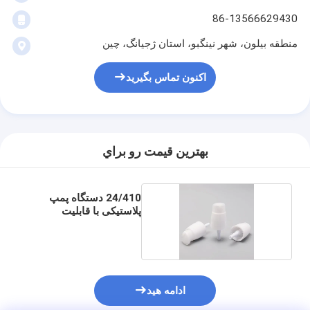
86-13566629430
منطقه بیلون، شهر نینگبو، استان ژجیانگ، چین
اکنون تماس بگیرید
بهترين قيمت رو براي
24/410 دستگاه پمپ
پلاستیکی با قابلیت
چرخش
ادامه هید